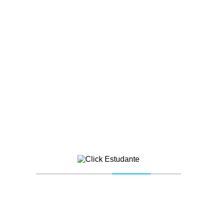
FACULDADES
Faculdade pública ou
particular
Click Estudante
8 anos atrás
0 comentários
A principal vantagem de uma faculdade
pública é a gratuidade.
faculdade particular
faculdade pública