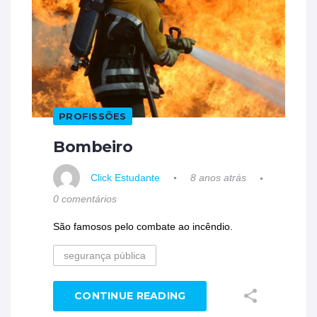
PROFISSÕES
Bombeiro
Click Estudante
8 anos atrás
0 comentários
São famosos pelo combate ao incêndio.
segurança pública
CONTINUE READING