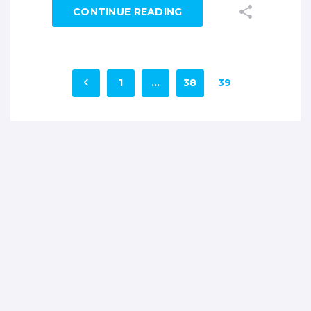
CONTINUE READING
1
…
38
39