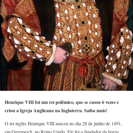
Henrique VIII foi um rei polêmico, que se casou 6 vezes e
criou a Igreja Anglicana na Inglaterra. Saiba mais!
O rei inglês Henrique VIII nasceu no dia 28 de junho de 1491,
em Greenwich, no Reino Unido. Ele foi o fundador da Igreja