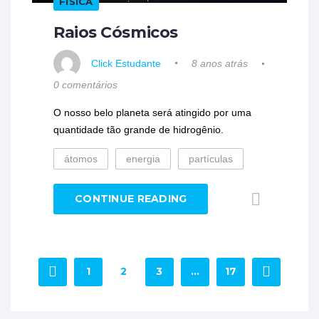
FÍSICA
Raios Cósmicos
Click Estudante
8 anos atrás
0 comentários
O nosso belo planeta será atingido por uma
quantidade tão grande de hidrogênio.
átomos
energia
partículas
CONTINUE READING
1
2
3
…
17