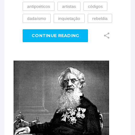
antipoéticos
artistas
códigos
dadaísmo
inquietação
rebeldia
CONTINUE READING