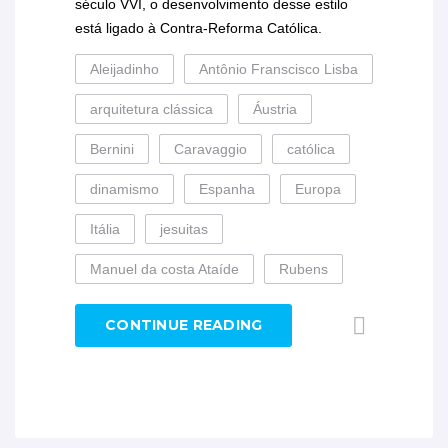
século VVI, o desenvolvimento desse estilo
está ligado à Contra-Reforma Católica.
Aleijadinho
Antônio Franscisco Lisba
arquitetura clássica
Áustria
Bernini
Caravaggio
católica
dinamismo
Espanha
Europa
Itália
jesuitas
Manuel da costa Ataíde
Rubens
CONTINUE READING