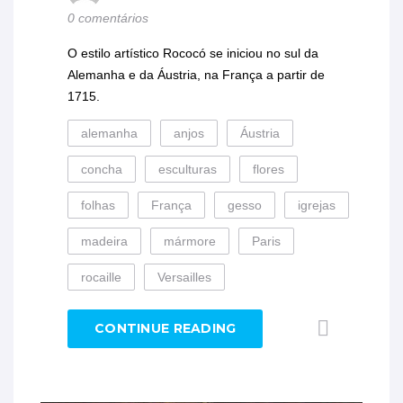
0 comentários
O estilo artístico Rococó se iniciou no sul da
Alemanha e da Áustria, na França a partir de
1715.
alemanha
anjos
Áustria
concha
esculturas
flores
folhas
França
gesso
igrejas
madeira
mármore
Paris
rocaille
Versailles
CONTINUE READING