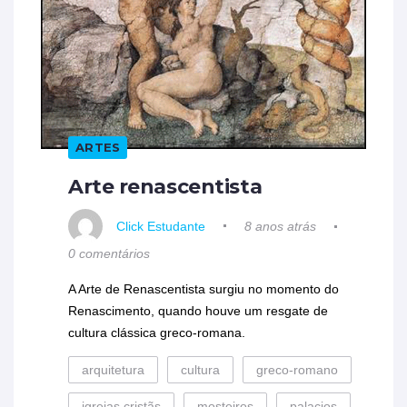
ARTES
Arte renascentista
Click Estudante
8 anos atrás
0 comentários
A Arte de Renascentista surgiu no momento do
Renascimento, quando houve um resgate de
cultura clássica greco-romana.
arquitetura
cultura
greco-romano
igrejas cristãs
mosteiros
palacios