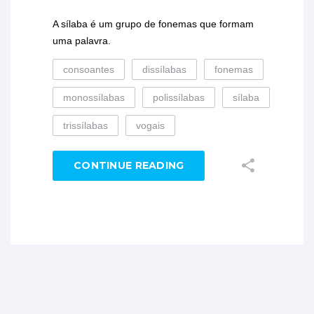
A sílaba é um grupo de fonemas que formam
uma palavra.
consoantes
dissílabas
fonemas
monossílabas
polissílabas
sílaba
trissílabas
vogais
CONTINUE READING