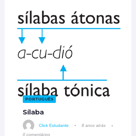
PORTUGUÊS
Sílaba
Click Estudante
8 anos atrás
0 comentários