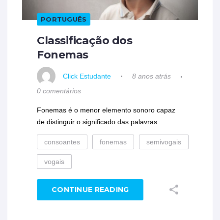
PORTUGUÊS
Classificação dos
Fonemas
Click Estudante
8 anos atrás
0 comentários
Fonemas é o menor elemento sonoro capaz
de distinguir o significado das palavras.
consoantes
fonemas
semivogais
vogais
CONTINUE READING