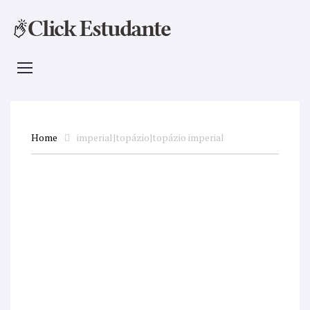
Home
imperial|topázio|topázio imperial