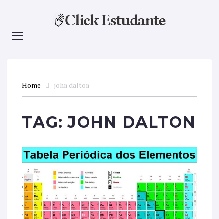
Home
john dalton
TAG:
JOHN DALTON