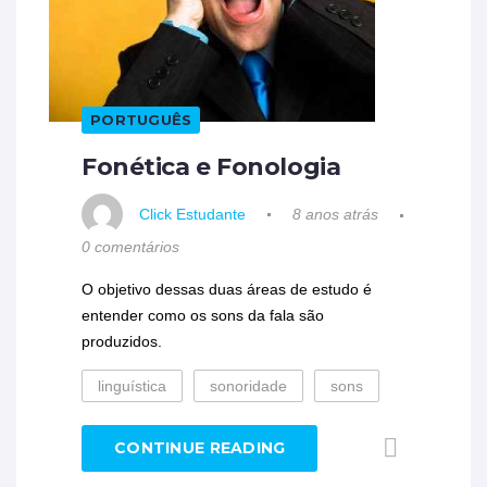
PORTUGUÊS
Fonética e Fonologia
Click Estudante
8 anos atrás
0 comentários
O objetivo dessas duas áreas de estudo é
entender como os sons da fala são
produzidos.
linguística
sonoridade
sons
CONTINUE READING