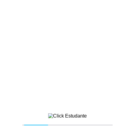
FÍSICA
Refração da Luz
Click Estudante
8 anos atrás
0 comentários
Para que a refração aconteça é preciso um
meio homogêneo em que todos os pontos
tenham as mesmas propriedades físicas.
luz
refração
CONTINUE READING
FÍSICA