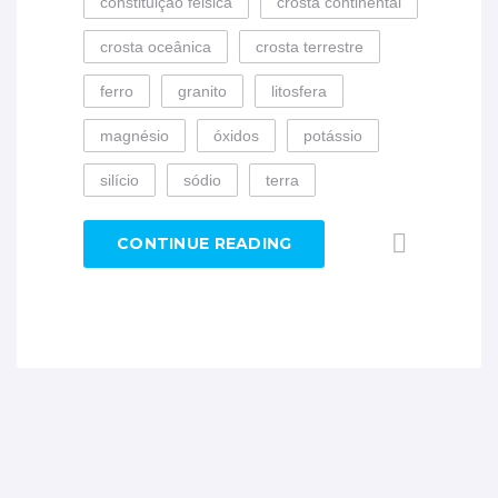
constituição félsica
crosta continental
crosta oceânica
crosta terrestre
ferro
granito
litosfera
magnésio
óxidos
potássio
silício
sódio
terra
CONTINUE READING