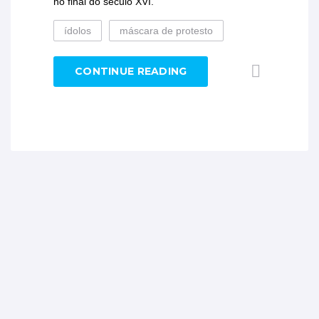
no final do século XVI.
ídolos
máscara de protesto
CONTINUE READING