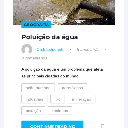
GEOGRAFIA
Poluição da água
Click Estudante
8 anos atrás
0 comentários
A poluição da água é um problema que afeta
as principais cidades do mundo.
ação humana
agrotóxicos
industrias
lixo
mineração
poluição
resíduos
CONTINUE READING