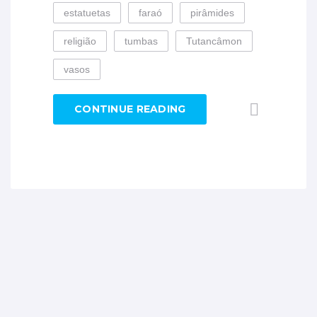
estatuetas
faraó
pirâmides
religião
tumbas
Tutancâmon
vasos
CONTINUE READING