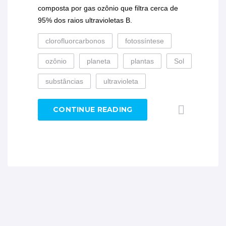
composta por gas ozônio que filtra cerca de
95% dos raios ultravioletas B.
clorofluorcarbonos
fotossíntese
ozônio
planeta
plantas
Sol
substâncias
ultravioleta
CONTINUE READING