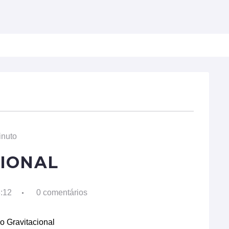
ULDADES
BIOGRAFIAS
PROFISSÕES
TECNOL
inuto
IONAL
8:12
0 comentários