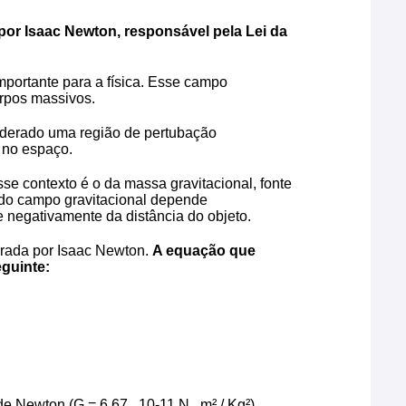
por Isaac Newton, responsável pela Lei da
mportante para a física. Esse campo
orpos massivos.
iderado uma região de pertubação
a no espaço.
se contexto é o da massa gravitacional, fonte
 do campo gravitacional depende
e negativamente da distância do objeto.
borada por Isaac Newton.
A equação que
eguinte:
e Newton (G = 6,67 . 10-11 N . m² / Kg²)