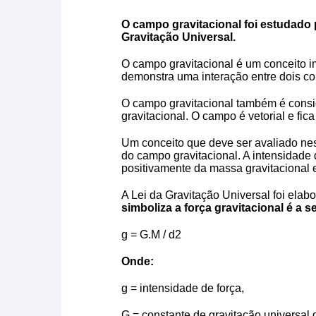
O campo gravitacional foi estudado 
Gravitação Universal.
O campo gravitacional é um conceito i
demonstra uma interação entre dois c
O campo gravitacional também é cons
gravitacional. O campo é vetorial e fic
Um conceito que deve ser avaliado nes
do campo gravitacional. A intensidade
positivamente da massa gravitacional 
A Lei da Gravitação Universal foi ela
simboliza a força gravitacional é a s
g = G.M / d2
Onde:
g = intensidade de força,
G = constante de gravitação universal d