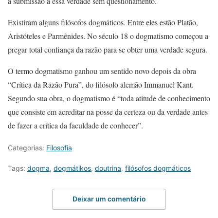
a submissão a essa verdade sem questionamento.
Existiram alguns filósofos dogmáticos. Entre eles estão Platão,
Aristóteles e Parmênides. No século 18 o dogmatismo começou a
pregar total confiança da razão para se obter uma verdade segura.
O termo dogmatismo ganhou um sentido novo depois da obra
“Crítica da Razão Pura”, do filósofo alemão Immanuel Kant.
Segundo sua obra, o dogmatismo é “toda atitude de conhecimento
que consiste em acreditar na posse da certeza ou da verdade antes
de fazer a crítica da faculdade de conhecer”.
Categorias:
Filosofia
Tags:
dogma
,
dogmátikos
,
doutrina
,
filósofos dogmáticos
Deixar um comentário