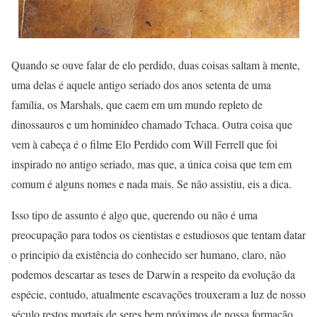
Quando se ouve falar de elo perdido, duas coisas saltam à mente,
uma delas é aquele antigo seriado dos anos setenta de uma
família, os Marshals, que caem em um mundo repleto de
dinossauros e um hominídeo chamado Tchaca. Outra coisa que
vem à cabeça é o filme Elo Perdido com Will Ferrell que foi
inspirado no antigo seriado, mas que, a única coisa que tem em
comum é alguns nomes e nada mais. Se não assistiu, eis a dica.
Isso tipo de assunto é algo que, querendo ou não é uma
preocupação para todos os cientistas e estudiosos que tentam datar
o principio da existência do conhecido ser humano, claro, não
podemos descartar as teses de Darwin a respeito da evolução da
espécie, contudo, atualmente escavações trouxeram a luz de nosso
século restos mortais de seres bem próximos de nossa formação.