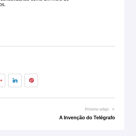
os.
er
Google+
LinkedIn
Pinterest
Próximo artigo
A Invenção do Telégrafo