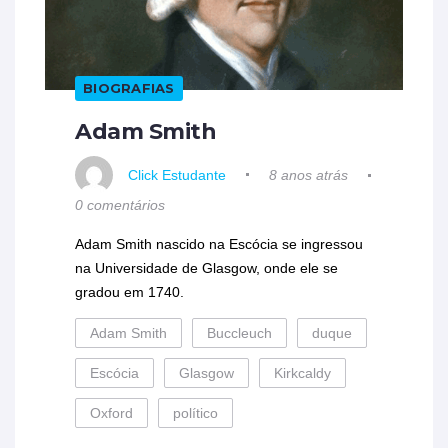
BIOGRAFIAS
Adam Smith
Click Estudante
8 anos atrás
0 comentários
Adam Smith nascido na Escócia se ingressou
na Universidade de Glasgow, onde ele se
gradou em 1740.
Adam Smith
Buccleuch
duque
Escócia
Glasgow
Kirkcaldy
Oxford
político