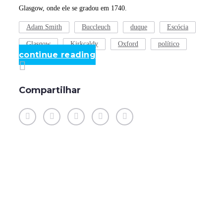
Glasgow, onde ele se gradou em 1740.
Adam Smith
Buccleuch
duque
Escócia
Glasgow
Kirkcaldy
Oxford
político
continue reading
Compartilhar
Facebook
Twitter
Google+
LinkedIn
Pinterest