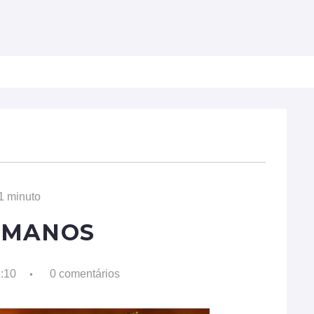
ULDADES
BIOGRAFIAS
PROFISSÕES
TECNOL
1 minuto
UMANOS
8:10
0 comentários