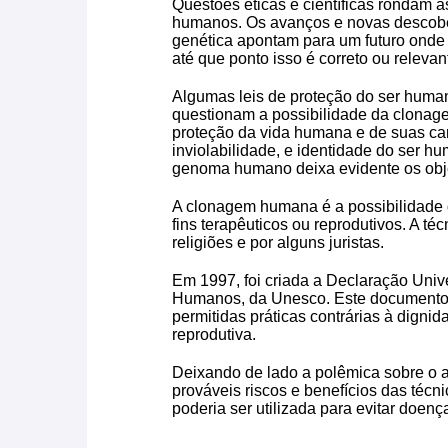
Questões éticas e científicas rondam 
humanos. Os avanços e novas descobe
genética apontam para um futuro onde
até que ponto isso é correto ou relev
Algumas leis de proteção do ser human
questionam a possibilidade da clonag
proteção da vida humana e de suas car
inviolabilidade, e identidade do ser h
genoma humano deixa evidente os objet
A clonagem humana é a possibilidade 
fins terapêuticos ou reprodutivos. A té
religiões e por alguns juristas.
Em 1997, foi criada a Declaração Uni
Humanos, da Unesco. Este documento m
permitidas práticas contrárias à dign
reprodutiva.
Deixando de lado a polêmica sobre o a
prováveis riscos e benefícios das téc
poderia ser utilizada para evitar doenç