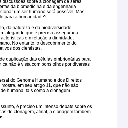
as discussões sobre a clonagem de seres
rtas da biomedicina e da engenharia
 clonar um ser humano será possível. Mas,
ante para a humanidade?
o, da natureza e da biodiversidade
em alegando que é preciso assegurar a
acterísticas em relação à dignidade,
umano. No entanto, o descobrimento do
ivos dos cientistas.
de duplicação das células embrionárias para
cnica não é vista com bons olhos por diversas
versal do Genoma Humano e dos Direitos
ostra, em seu artigo 11, que não são
idade humana, tais como a clonagem
ssunto, é preciso um intenso debate sobre os
nicas de clonagem, afinal, a clonagem também
as.