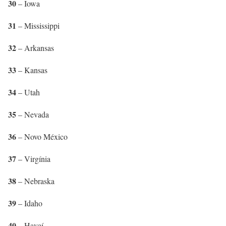
30
– Iowa
31
– Mississippi
32
– Arkansas
33
– Kansas
34
– Utah
35
– Nevada
36
– Novo México
37
– Virgínia
38
– Nebraska
39
– Idaho
40
– Havaí