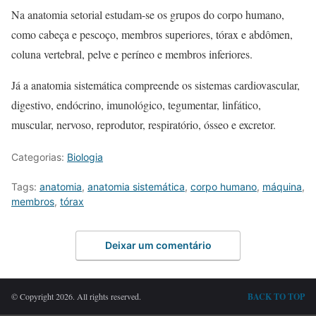
Na anatomia setorial estudam-se os grupos do corpo humano,
como cabeça e pescoço, membros superiores, tórax e abdômen,
coluna vertebral, pelve e períneo e membros inferiores.
Já a anatomia sistemática compreende os sistemas cardiovascular,
digestivo, endócrino, imunológico, tegumentar, linfático,
muscular, nervoso, reprodutor, respiratório, ósseo e excretor.
Categorias:
Biologia
Tags:
anatomia
,
anatomia sistemática
,
corpo humano
,
máquina
,
membros
,
tórax
Deixar um comentário
© Copyright 2026. All rights reserved.
BACK TO TOP