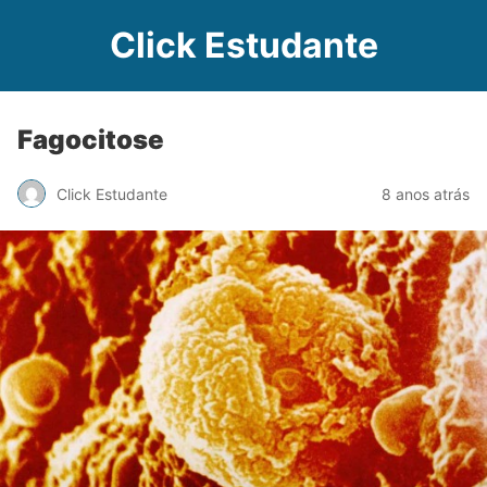
Click Estudante
Fagocitose
Click Estudante
8 anos atrás