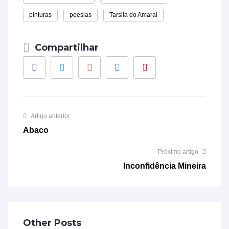
pinturas
poesias
Tarsila do Amaral
Compartilhar
Facebook
Twitter
Google+
LinkedIn
Pinterest
Artigo anterior
Abaco
Próximo artigo
Inconfidência Mineira
Other Posts