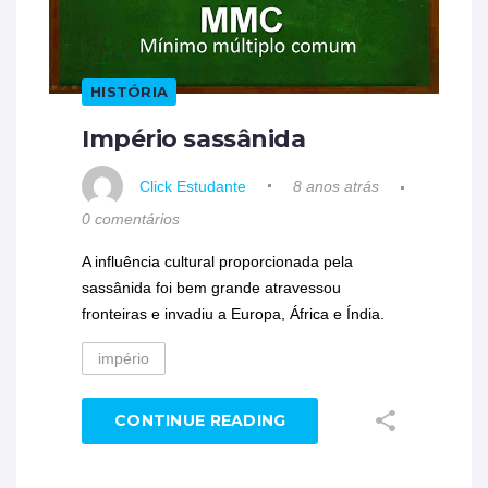
HISTÓRIA
Império sassânida
Click Estudante
8 anos atrás
0 comentários
A influência cultural proporcionada pela
sassânida foi bem grande atravessou
fronteiras e invadiu a Europa, África e Índia.
império
CONTINUE READING