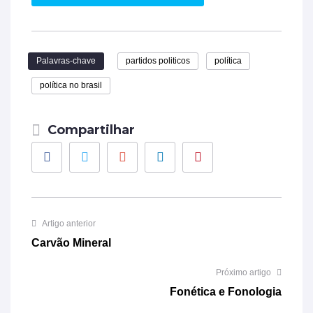
Palavras-chave
partidos politicos
política
política no brasil
Compartilhar
Facebook
Twitter
Google+
LinkedIn
Pinterest
Artigo anterior
Carvão Mineral
Próximo artigo
Fonética e Fonologia