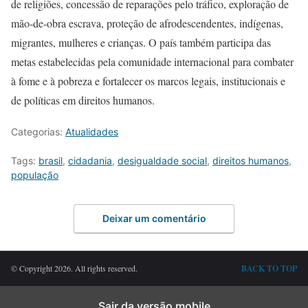
de religiões, concessão de reparações pelo tráfico, exploração de
mão-de-obra escrava, proteção de afrodescendentes, indígenas,
migrantes, mulheres e crianças. O país também participa das
metas estabelecidas pela comunidade internacional para combater
à fome e à pobreza e fortalecer os marcos legais, institucionais e
de políticas em direitos humanos.
Categorias:
Atualidades
Tags:
brasil
,
cidadania
,
desigualdade social
,
direitos humanos
,
população
Deixar um comentário
© Copyright 2026. All rights reserved.
BACK TO TOP
Sair da versão mobile