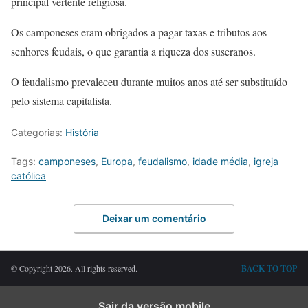
principal vertente religiosa.
Os camponeses eram obrigados a pagar taxas e tributos aos
senhores feudais, o que garantia a riqueza dos suseranos.
O feudalismo prevaleceu durante muitos anos até ser substituído
pelo sistema capitalista.
Categorias:
História
Tags:
camponeses
,
Europa
,
feudalismo
,
idade média
,
igreja
católica
Deixar um comentário
© Copyright 2026. All rights reserved.
BACK TO TOP
Sair da versão mobile