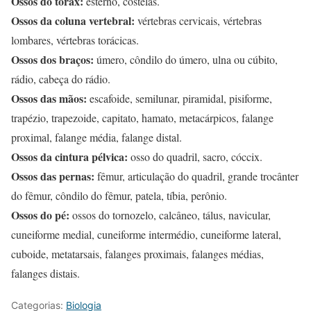
Ossos do tórax:
esterno, costelas.
Ossos da coluna vertebral:
vértebras cervicais, vértebras
lombares, vértebras torácicas.
Ossos dos braços:
úmero, côndilo do úmero, ulna ou cúbito,
rádio, cabeça do rádio.
Ossos das mãos:
escafoide, semilunar, piramidal, pisiforme,
trapézio, trapezoide, capitato, hamato, metacárpicos, falange
proximal, falange média, falange distal.
Ossos da cintura pélvica:
osso do quadril, sacro, cóccix.
Ossos das pernas:
fêmur, articulação do quadril, grande trocânter
do fêmur, côndilo do fêmur, patela, tíbia, perônio.
Ossos do pé:
ossos do tornozelo, calcâneo, tálus, navicular,
cuneiforme medial, cuneiforme intermédio, cuneiforme lateral,
cuboide, metatarsais, falanges proximais, falanges médias,
falanges distais.
Categorias:
Biologia