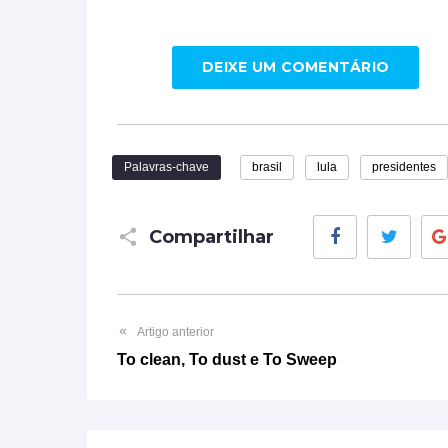
DEIXE UM COMENTÁRIO
Palavras-chave
brasil
lula
presidentes
Facebook
Twitt
Compartilhar
Artigo anterior
To clean, To dust e To Sweep