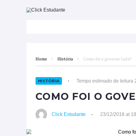
ATUALIDADES
DISCIPLINAS
FAC
Home
História
Como foi o governo Lula?
Tempo estimado de leitura 
HISTÓRIA
COMO FOI O GOV
Click Estudante
23/12/2018 at 1