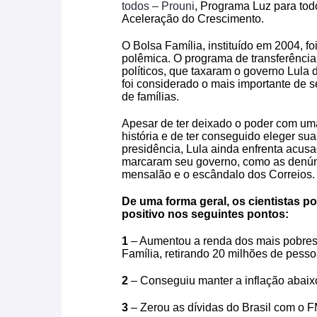
todos – Prouni
, Programa Luz para tod
Aceleração do Crescimento.
O Bolsa Família, instituído em 2004, f
polêmica. O programa de transferência
políticos, que taxaram o governo Lula 
foi considerado o mais importante de s
de famílias.
Apesar de ter deixado o poder com um
história e de ter conseguido eleger su
presidência, Lula ainda enfrenta acus
marcaram seu governo, como as denúnc
mensalão e o escândalo dos Correios.
De uma forma geral, os cientistas po
positivo nos seguintes pontos:
1
– Aumentou a renda dos mais pobres
Família, retirando 20 milhões de pesso
2
– Conseguiu manter a inflação abaix
3
– Zerou as dívidas do Brasil com o F