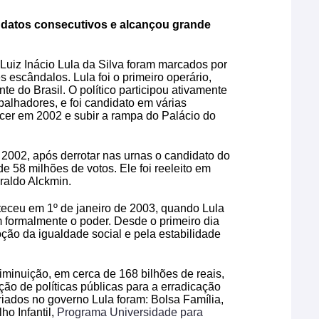
ndatos consecutivos e alcançou grande
uiz Inácio Lula da Silva foram marcados por
escândalos. Lula foi o primeiro operário,
nte do Brasil. O político participou ativamente
balhadores, e foi candidato em várias
ncer em 2002 e subir a rampa do Palácio do
.
 2002, após derrotar nas urnas o candidato do
 58 milhões de votos. Ele foi reeleito em
raldo Alckmin.
teceu em 1º de janeiro de 2003, quando Lula
m formalmente o poder. Desde o primeiro dia
ção da igualdade social e pela estabilidade
iminuição, em cerca de 168 bilhões de reais,
ação de políticas públicas para a erradicação
riados no governo Lula foram: Bolsa Família,
o Infantil,
Programa Universidade para