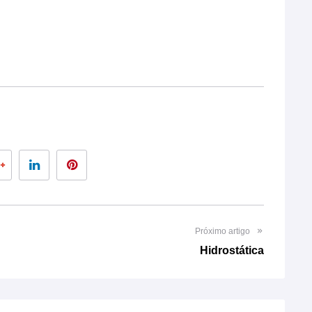
er
Google+
LinkedIn
Pinterest
Próximo artigo
Hidrostática