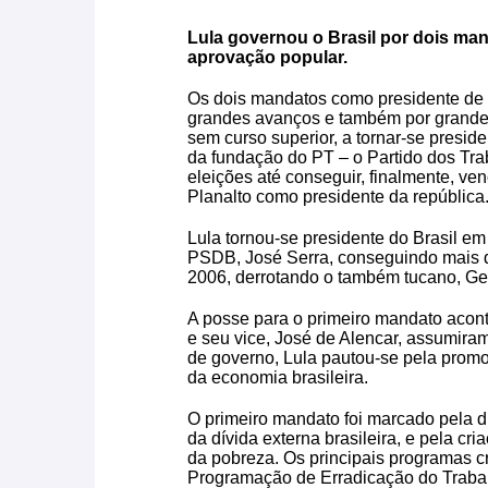
Lula governou o Brasil por dois ma
aprovação popular.
Os dois mandatos como presidente de L
grandes avanços e também por grandes 
sem curso superior, a tornar-se preside
da fundação do PT – o Partido dos Tra
eleições até conseguir, finalmente, ve
Planalto como presidente da república
Lula tornou-se presidente do Brasil em
PSDB, José Serra, conseguindo mais de
2006, derrotando o também tucano, Ge
A posse para o primeiro mandato acon
e seu vice, José de Alencar, assumira
de governo, Lula pautou-se pela promo
da economia brasileira.
O primeiro mandato foi marcado pela d
da dívida externa brasileira, e pela cri
da pobreza. Os principais programas c
Programação de Erradicação do Trabalh