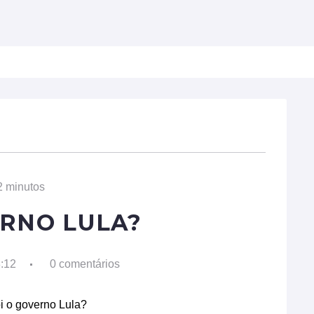
ULDADES
BIOGRAFIAS
PROFISSÕES
TECNOL
2 minutos
ERNO LULA?
8:12
0 comentários